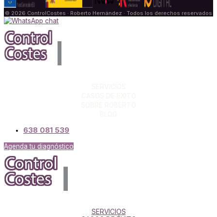
© 2026 ControlCostes · Roberto Hernández · Todos los derechos reservados
SERVICIOS
CASOS DE ÉXITO
SOBRE ROBERTO
BLOG
638 081 539
Agenda tu diagnóstico
SERVICIOS