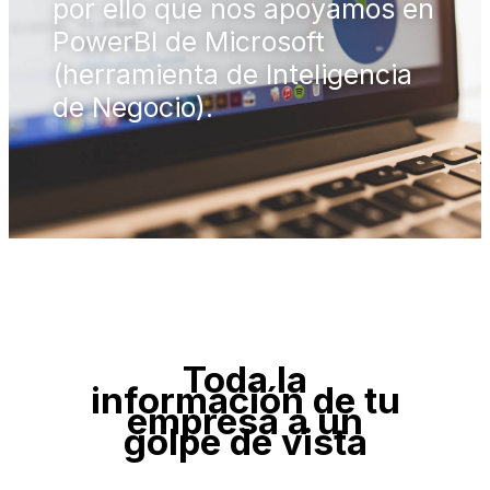
por ello que nos apoyamos en
PowerBI de Microsoft
(herramienta de Inteligencia
de Negocio).
Toda la
información de tu
empresa a un
golpe de vista