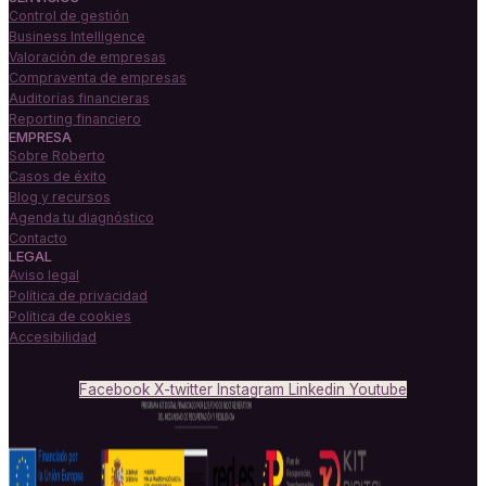
Control de gestión
Business Intelligence
Valoración de empresas
Compraventa de empresas
Auditorías financieras
Reporting financiero
EMPRESA
Sobre Roberto
Casos de éxito
Blog y recursos
Agenda tu diagnóstico
Contacto
LEGAL
Aviso legal
Política de privacidad
Política de cookies
Accesibilidad
Facebook
X-twitter
Instagram
Linkedin
Youtube