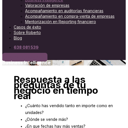
Business Intelligence
Valoración de empresas
Acompañamiento en auditorías financieras
Acompañamiento en compra-venta de empresas
Mentorización en Reporting financiero
Casos de éxito
Sobre Roberto
Blog
638 081 539
Agenda Tu Diagnóstico
Business Intelligence
Respuesta a las
preguntas de tu
negocio en tiempo
real
¿Cuánto has vendido tanto en importe como en
unidades?
¿Dónde se vende más?
¿En que fechas hay más ventas?