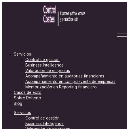
Ir
C
al
a
contenido
t
e
g
o
r
Servicios
Control de gestión
í
Business Intelligence
a
Valoración de empresas
s
Acompañamiento en auditorías financieras
Acompañamiento en compra-venta de empresas
Mentorización en Reporting financiero
Casos de éxito
Sobre Roberto
Blog
Servicios
Control de gestión
Business Intelligence