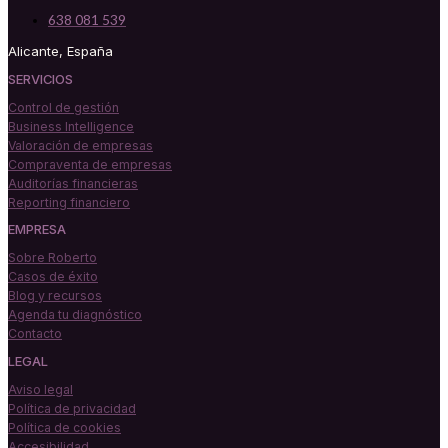
638 081 539
Alicante, España
SERVICIOS
Control de gestión
Business Intelligence
Valoración de empresas
Compraventa de empresas
Auditorías financieras
Reporting financiero
EMPRESA
Sobre Roberto
Casos de éxito
Blog y recursos
Agenda tu diagnóstico
Contacto
LEGAL
Aviso legal
Política de privacidad
Política de cookies
Accesibilidad