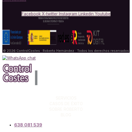
Facebook
X-twitter
Instagram
Linkedin
Youtube
© 2026 ControlCostes · Roberto Hernández · Todos los derechos reservados
SERVICIOS
CASOS DE ÉXITO
SOBRE ROBERTO
BLOG
638 081 539