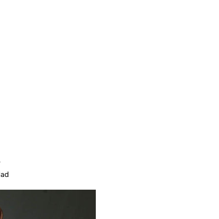
?
ad​