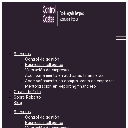
Ir
C
al
a
contenido
t
e
g
o
r
Servicios
Control de gestión
í
Business Intelligence
a
Valoración de empresas
s
Acompañamiento en auditorías financieras
Acompañamiento en compra-venta de empresas
Mentorización en Reporting financiero
Casos de éxito
Sobre Roberto
Blog
Servicios
Control de gestión
Business Intelligence