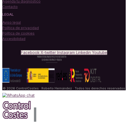
Agenda tu diagnóstico
Contacto
LEGAL
Aviso legal
Política de privacidad
Política de cookies
Accesibilidad
Facebook
X-twitter
Instagram
Linkedin
Youtube
© 2026 ControlCostes · Roberto Hernández · Todos los derechos reservados