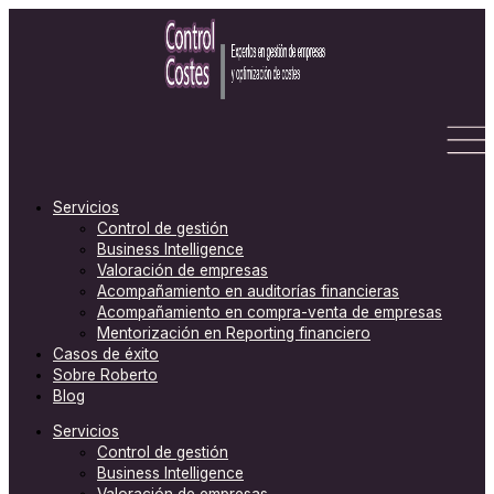
Ir
C
al
a
contenido
t
e
g
o
r
Servicios
Control de gestión
í
Business Intelligence
a
Valoración de empresas
s
Acompañamiento en auditorías financieras
Acompañamiento en compra-venta de empresas
Mentorización en Reporting financiero
Casos de éxito
Sobre Roberto
Blog
Servicios
Control de gestión
Business Intelligence