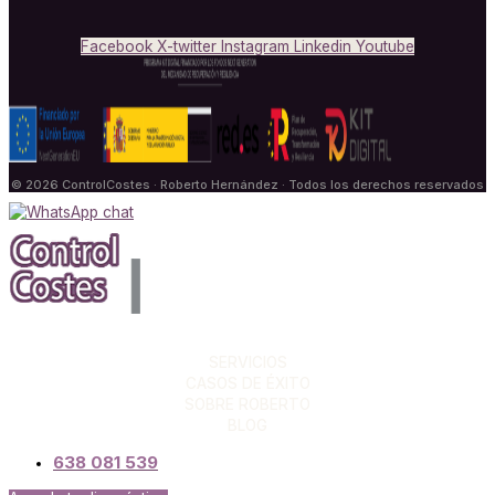
Facebook
X-twitter
Instagram
Linkedin
Youtube
© 2026 ControlCostes · Roberto Hernández · Todos los derechos reservados
SERVICIOS
CASOS DE ÉXITO
SOBRE ROBERTO
BLOG
638 081 539