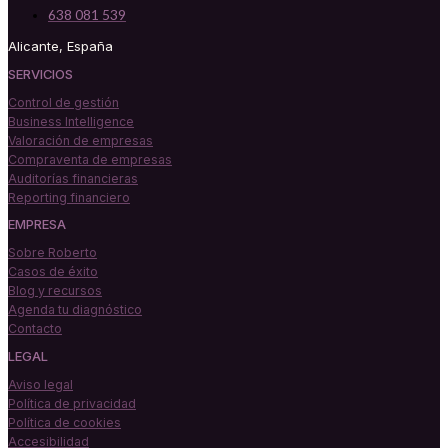
638 081 539
Alicante, España
SERVICIOS
Control de gestión
Business Intelligence
Valoración de empresas
Compraventa de empresas
Auditorías financieras
Reporting financiero
EMPRESA
Sobre Roberto
Casos de éxito
Blog y recursos
Agenda tu diagnóstico
Contacto
LEGAL
Aviso legal
Política de privacidad
Política de cookies
Accesibilidad