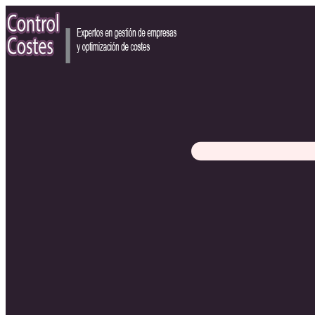
Ir
al
contenido