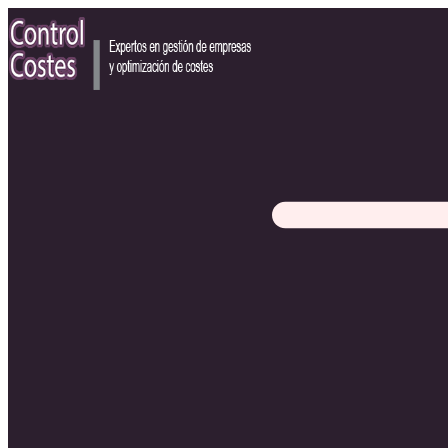
Ir
al
contenido