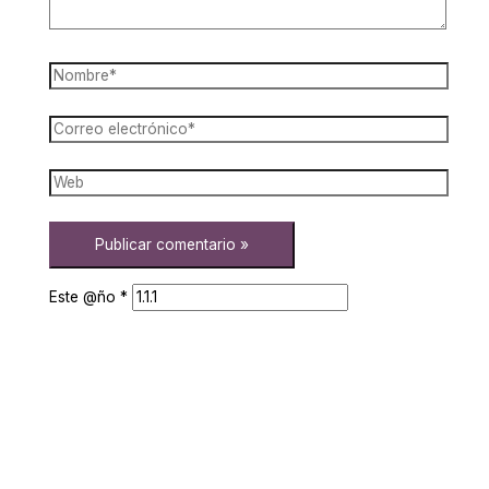
Este @ño
*