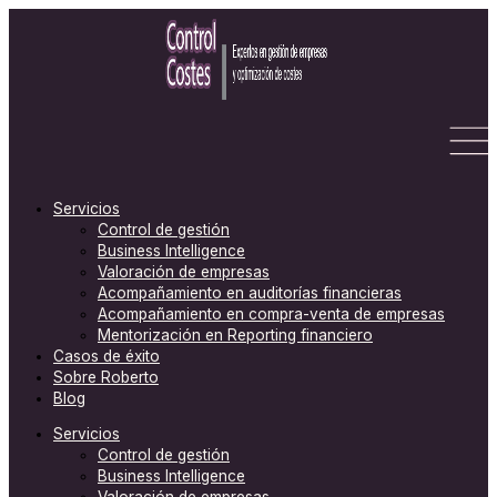
Ir
Escribe
Nombre*
Correo
Web
C
al
aquí...
electrónico*
a
contenido
t
e
g
o
r
Servicios
Control de gestión
í
Business Intelligence
a
Valoración de empresas
s
Acompañamiento en auditorías financieras
Acompañamiento en compra-venta de empresas
Mentorización en Reporting financiero
Casos de éxito
Sobre Roberto
Blog
Servicios
Control de gestión
Business Intelligence