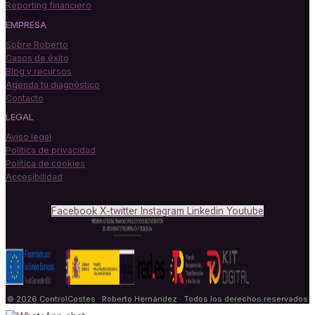
Reporting financiero
EMPRESA
Sobre Roberto
Casos de éxito
Blog y recursos
Agenda tu diagnóstico
Contacto
LEGAL
Aviso legal
Política de privacidad
Política de cookies
Accesibilidad
Facebook
X-twitter
Instagram
Linkedin
Youtube
© 2026 ControlCostes · Roberto Hernández · Todos los derechos reservados