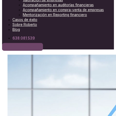
Valoración de empresas
Acompañamiento en auditorías financieras
Acompañamiento en compra-venta de empresas
Mentorización en Reporting financiero
Casos de éxito
Sobre Roberto
Blog
638 081 539
Agenda Tu Diagnóstico